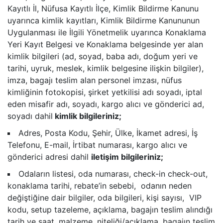
Kayıtlı İl, Nüfusa Kayıtlı İlçe, Kimlik Bildirme Kanunu
uyarınca kimlik kayıtları, Kimlik Bildirme Kanununun
Uygulanması ile İlgili Yönetmelik uyarınca Konaklama
Yeri Kayıt Belgesi ve Konaklama belgesinde yer alan
kimlik bilgileri (ad, soyad, baba adı, doğum yeri ve
tarihi, uyruk, meslek, kimlik belgesine ilişkin bilgiler),
imza, bagajı teslim alan personel imzası, nüfus
kimliğinin fotokopisi, şirket yetkilisi adı soyadı, iptal
eden misafir adı, soyadı, kargo alıcı ve gönderici ad,
soyadı dahil
kimlik bilgileriniz;
Adres, Posta Kodu, Şehir, Ülke, İkamet adresi, İş
Telefonu, E-mail, İrtibat numarası, kargo alıcı ve
gönderici adresi dahil
iletişim bilgileriniz;
Odaların listesi, oda numarası, check-in check-out,
konaklama tarihi, rebate’in sebebi, odanın neden
değiştiğine dair bilgiler, oda bilgileri, kişi sayısı, VIP
kodu, setup tazeleme, açıklama, bagajın teslim alındığı
tarih ve saat, malzeme, niteliği/açıklama, bagajın teslim