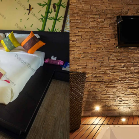
Quisqu
Vestib
Resorts
Villa style
citur augue