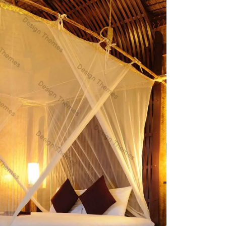
Skiing resort
Suite
s fermentum felis