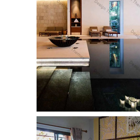
Aenean vitae en
Donec in max