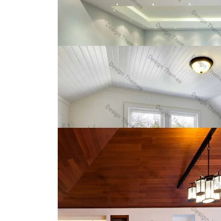
Bus
Cras tristiqu
Proin ven