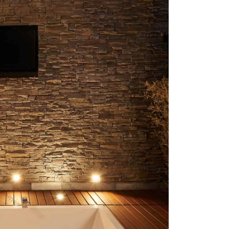
e id maximus leo
Business class
ulum pellentesque
metus