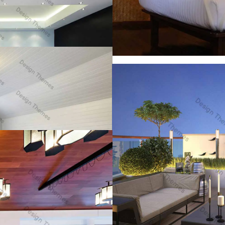
iness class
Villa style
e purus non
lacus
Resorts
Villa style
enatis felis