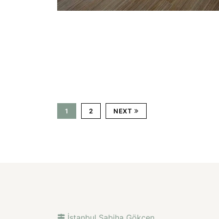
1
2
NEXT
İstanbul Sabiha Gökçen