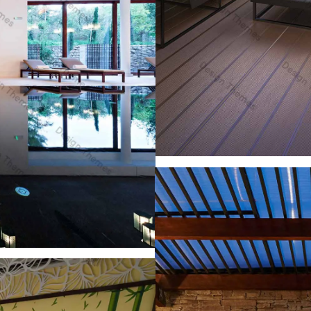
Skiing resort
im rhoncus
Suite
imus augue