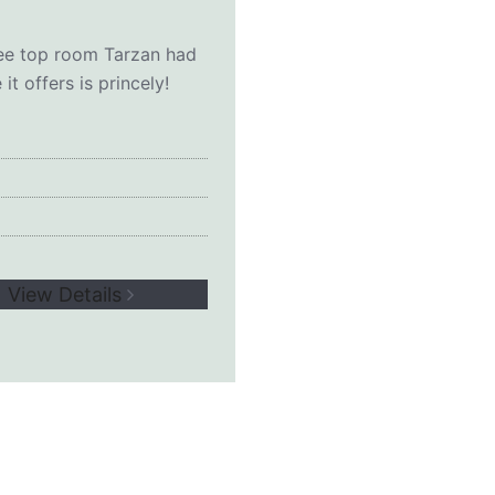
ree top room Tarzan had
t offers is princely!
View Details