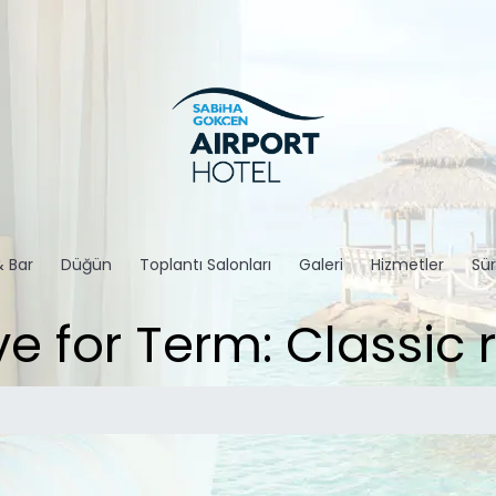
& Bar
Düğün
Toplantı Salonları
Galeri
Hizmetler
Sür
ve for Term: Classic