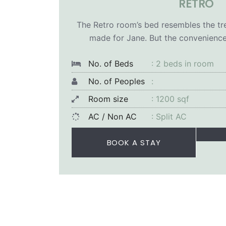
RETRO
The Retro room’s bed resembles the t
made for Jane. But the convenience i
No. of Beds
: 2 beds in room
No. of Peoples
:
Room size
: 1200 sqf
AC / Non AC
: Split AC
BOOK A STAY