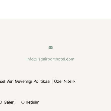
info@isgairporthotel.com
isel Veri Güvenliği Politikası
|
Özel Nitelikli
galeri
i̇letişim