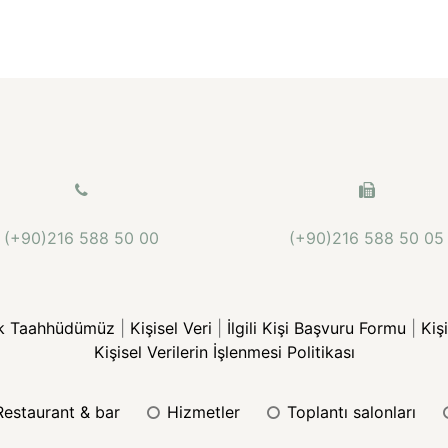
(+90)216 588 50 00
(+90)216 588 50 05
lik Taahhüdümüz
|
Kişisel Veri
|
İlgili Kişi Başvuru Formu
|
Kiş
Kişisel Verilerin İşlenmesi Politikası
restaurant & bar
hizmetler
toplantı salonları