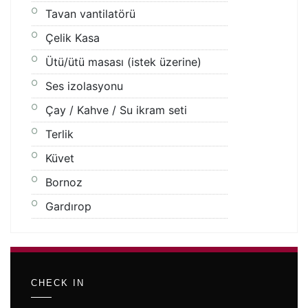
Tavan vantilatörü
Çelik Kasa
Ütü/ütü masası (istek üzerine)
Ses izolasyonu
Çay / Kahve / Su ikram seti
Terlik
Küvet
Bornoz
Gardırop
CHECK IN